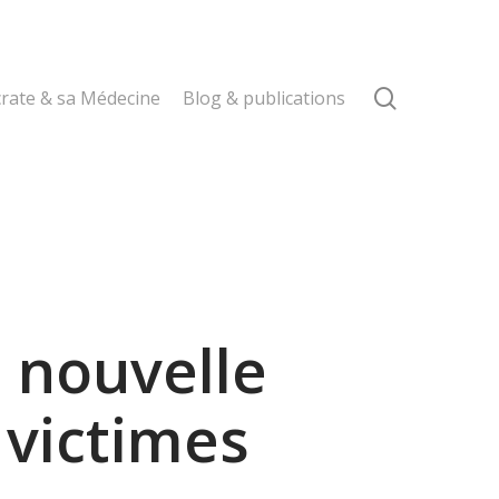
search
rate & sa Médecine
Blog & publications
a nouvelle
 victimes