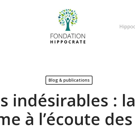
Hippoc
erche ou Echap pour fermer la popup
Blog & publications
s indésirables : l
me à l’écoute des