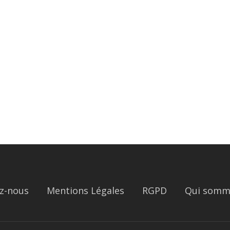
z-nous
Mentions Légales
RGPD
Qui somm