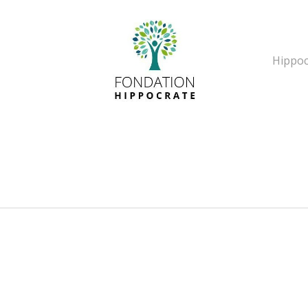
Hippoc
erche ou Echap pour fermer la popup