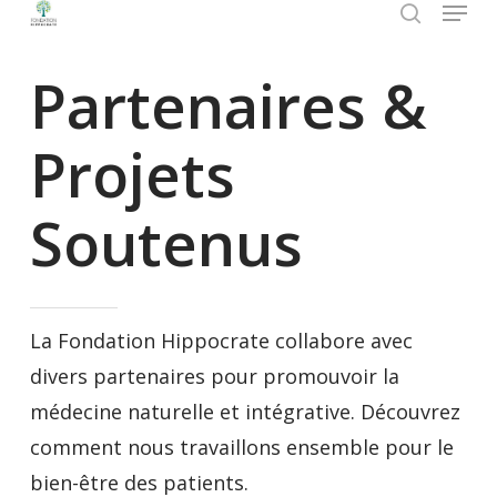
Menu
Skip
search
to
Close
Partenaires &
main
Menu
content
Projets
Soutenus
La Fondation Hippocrate collabore avec
divers partenaires pour promouvoir la
médecine naturelle et intégrative. Découvrez
comment nous travaillons ensemble pour le
bien-être des patients.