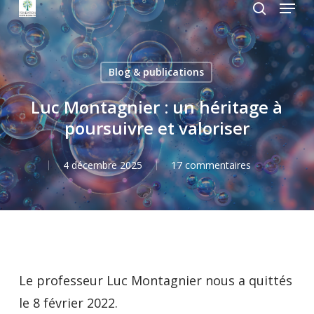
Menu
Skip
search
to
Close
main
Menu
Blog & publications
content
Luc Montagnier : un héritage à
poursuivre et valoriser
4 décembre 2025
17 commentaires
Le professeur Luc Montagnier nous a quittés
le 8 février 2022.